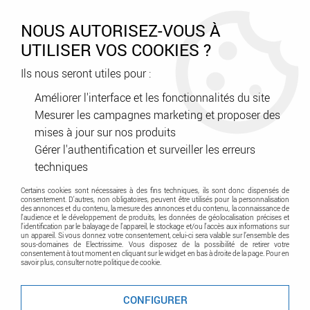
0
NOUS AUTORISEZ-VOUS À
UTILISER VOS COOKIES ?
Ils nous seront utiles pour :
Accueil
>
Tableau Electrique
>
Protection résidentiel et petit tertiaire
>
autres Modulaire Résidentiel
>
Prise de courant modulaire 10A à
Améliorer l'interface et les fonctionnalités du site
16A 250V~ - 2P+T à éclips - 2,5 modules (004280)
Mesurer les campagnes marketing et proposer des
mises à jour sur nos produits
Promo
-
57
%
Gérer l'authentification et surveiller les erreurs
techniques
Certains cookies sont nécessaires à des fins techniques, ils sont donc dispensés de
consentement. D'autres, non obligatoires, peuvent être utilisés pour la personnalisation
des annonces et du contenu, la mesure des annonces et du contenu, la connaissance de
l'audience et le développement de produits, les données de géolocalisation précises et
l'identification par le balayage de l'appareil, le stockage et/ou l'accès aux informations sur
un appareil. Si vous donnez votre consentement, celui-ci sera valable sur l’ensemble des
sous-domaines de Electrissime. Vous disposez de la possibilité de retirer votre
consentement à tout moment en cliquant sur le widget en bas à droite de la page. Pour en
savoir plus, consulter notre politique de cookie.
CONFIGURER