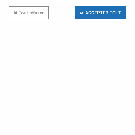
Tout refuser
ACCEPTER TOUT
Prise de courant modulaire 10A à
16A 250V~ - 2P+T à éclips - 2,5
modules (004280)
9
Avis
Donnez votre avis
13
,
20
€
TTC
au lieu de
30,60
€