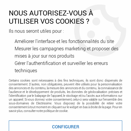
0
NOUS AUTORISEZ-VOUS À
UTILISER VOS COOKIES ?
Ils nous seront utiles pour :
Accueil
>
Génie climatique
>
Ventilation
>
accessoires
>
Accessoire - Pièce détachée simple flux
>
Aldes - Régulateur WC
Améliorer l'interface et les fonctionnalités du site
Auto EasyHOME (11026042)
Mesurer les campagnes marketing et proposer des
mises à jour sur nos produits
Gérer l'authentification et surveiller les erreurs
techniques
Certains cookies sont nécessaires à des fins techniques, ils sont donc dispensés de
consentement. D'autres, non obligatoires, peuvent être utilisés pour la personnalisation
des annonces et du contenu, la mesure des annonces et du contenu, la connaissance de
l'audience et le développement de produits, les données de géolocalisation précises et
l'identification par le balayage de l'appareil, le stockage et/ou l'accès aux informations sur
un appareil. Si vous donnez votre consentement, celui-ci sera valable sur l’ensemble des
sous-domaines de Electrissime. Vous disposez de la possibilité de retirer votre
consentement à tout moment en cliquant sur le widget en bas à droite de la page. Pour en
savoir plus, consulter notre politique de cookie.
CONFIGURER