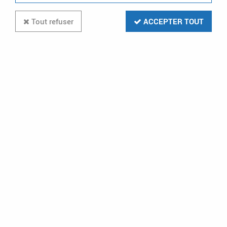
Tout refuser
ACCEPTER TOUT
Aldes - Régulateur WC Auto
EasyHOME (11026042)
Soyez le premier à donner votre avis !
9
,
28
€
TTC