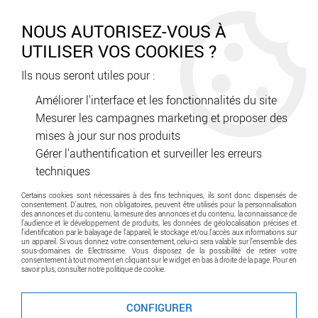
0
NOUS AUTORISEZ-VOUS À
UTILISER VOS COOKIES ?
Ils nous seront utiles pour :
Accueil
>
Appareillage
>
Interrupteurs et prises
>
Interrupteurs et prises Legrand
>
Réhausse pour support fixation
Améliorer l'interface et les fonctionnalités du site
Batibox - pour montage en entraxe 57 mm (080298)
Mesurer les campagnes marketing et proposer des
mises à jour sur nos produits
Gérer l'authentification et surveiller les erreurs
techniques
Certains cookies sont nécessaires à des fins techniques, ils sont donc dispensés de
consentement. D'autres, non obligatoires, peuvent être utilisés pour la personnalisation
des annonces et du contenu, la mesure des annonces et du contenu, la connaissance de
l'audience et le développement de produits, les données de géolocalisation précises et
l'identification par le balayage de l'appareil, le stockage et/ou l'accès aux informations sur
un appareil. Si vous donnez votre consentement, celui-ci sera valable sur l’ensemble des
sous-domaines de Electrissime. Vous disposez de la possibilité de retirer votre
consentement à tout moment en cliquant sur le widget en bas à droite de la page. Pour en
savoir plus, consulter notre politique de cookie.
CONFIGURER