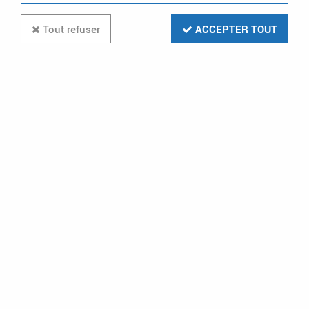
Tout refuser
ACCEPTER TOUT
Réhausse pour support fixation
Batibox - pour montage en entraxe
57 mm (080298)
Soyez le premier à donner votre avis !
2
,
18
€
TTC