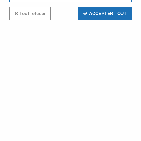
Tout refuser
ACCEPTER TOUT
THERMOR
Rideau d'air encastré 200Cm -
5.6/11.3KW (486108)
Soyez le premier à donner votre avis !
2245
,
19
€
TTC
au lieu de
3075,60
€
Réf. :
THM 486108