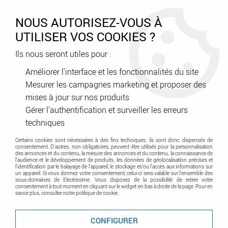
0
NOUS AUTORISEZ-VOUS À
UTILISER VOS COOKIES ?
Ils nous seront utiles pour :
Accueil
>
Génie climatique
>
Chauffage collectif tertiaire industriel
>
Émetteur
>
Rideau d'air encastré 200Cm - 5.6/11.3KW (486108)
Améliorer l'interface et les fonctionnalités du site
Mesurer les campagnes marketing et proposer des
Promo
-
27
%
mises à jour sur nos produits
Gérer l'authentification et surveiller les erreurs
techniques
Certains cookies sont nécessaires à des fins techniques, ils sont donc dispensés de
consentement. D'autres, non obligatoires, peuvent être utilisés pour la personnalisation
des annonces et du contenu, la mesure des annonces et du contenu, la connaissance de
l'audience et le développement de produits, les données de géolocalisation précises et
l'identification par le balayage de l'appareil, le stockage et/ou l'accès aux informations sur
un appareil. Si vous donnez votre consentement, celui-ci sera valable sur l’ensemble des
sous-domaines de Electrissime. Vous disposez de la possibilité de retirer votre
consentement à tout moment en cliquant sur le widget en bas à droite de la page. Pour en
savoir plus, consulter notre politique de cookie.
CONFIGURER