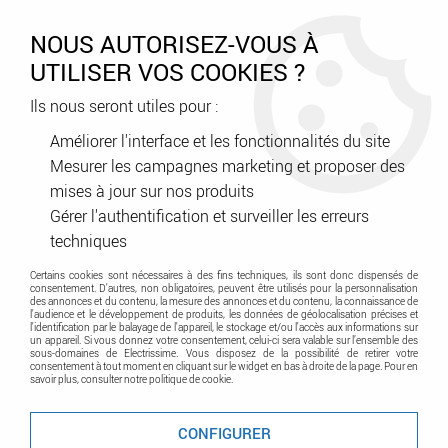
0
NOUS AUTORISEZ-VOUS À
UTILISER VOS COOKIES ?
Ils nous seront utiles pour :
Accueil
>
SIB
Améliorer l'interface et les fonctionnalités du site
Mesurer les campagnes marketing et proposer des
Gamme de produit SIB
mises à jour sur nos produits
Gérer l'authentification et surveiller les erreurs
TRIER & FILTRER
techniques
Certains cookies sont nécessaires à des fins techniques, ils sont donc dispensés de
consentement. D'autres, non obligatoires, peuvent être utilisés pour la personnalisation
SIB
des annonces et du contenu, la mesure des annonces et du contenu, la connaissance de
l'audience et le développement de produits, les données de géolocalisation précises et
l'identification par le balayage de l'appareil, le stockage et/ou l'accès aux informations sur
un appareil. Si vous donnez votre consentement, celui-ci sera valable sur l’ensemble des
sous-domaines de Electrissime. Vous disposez de la possibilité de retirer votre
Aucune correspondance trouvée
consentement à tout moment en cliquant sur le widget en bas à droite de la page. Pour en
savoir plus, consulter notre politique de cookie.
CONFIGURER