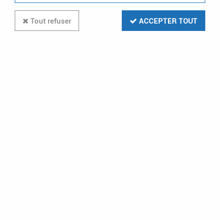
Tout refuser
ACCEPTER TOUT
Paiement CB
Livraison gratuite
VISA - MASTERCARD
dès 199€ en relais colis
et à domicile
Stock en temps réel
Prix préférentiels
pour les clients
professionnels