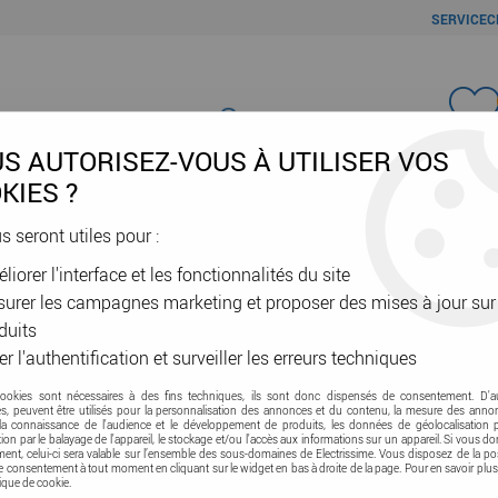
SERVICEC
Favori
S AUTORISEZ-VOUS À UTILISER VOS
KIES ?
us seront utiles pour :
liorer l'interface et les fonctionnalités du site
ÂBLES & GAINES
DOMOTIQUE & VE
SÉCURITÉ & RÉSEAU
OUTIL
urer les campagnes marketing et proposer des mises à jour sur
aison connectée
duits
er l'authentification et surveiller les erreurs techniques
cookies sont nécessaires à des fins techniques, ils sont donc dispensés de consentement. D'a
r une maison connectée
res, peuvent être utilisés pour la personnalisation des annonces et du contenu, la mesure des anno
la connaissance de l'audience et le développement de produits, les données de géolocalisation p
cation par le balayage de l'appareil, le stockage et/ou l'accès aux informations sur un appareil. Si vous d
nt, celui-ci sera valable sur l’ensemble des sous-domaines de Electrissime. Vous disposez de la pos
 rôle essentiel pour rendre
tre consentement à tout moment en cliquant sur le widget en bas à droite de la page. Pour en savoir plus
tique de cookie.
gie. Sur le site Electrissime,