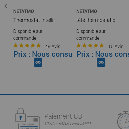
NETATMO
NETATMO
Thermostat Intelligent Netatmo pour rendre le chauffage connecté compatible chaudières et pompe à chaleur (NTH-PRO))
tête thermostatique intelligente additionnelle netatmo - thermostat/starter pack (nav-pro)
Disponible sur
Disponible sur
commande
commande
48
Avis
10
Avis
Prix : Nous consulter
Prix : Nous con
Paiement CB
VISA - MASTERCARD