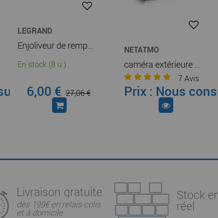
LEGRAND
Enjoliveur de remplacement Céliane with Netatmo pour commande génerale sans fil Départ/Arrivée - titane (064822)
NETATMO
caméra extérieure intelligente netatmo connectée projecteur led inclus full hd (noc-pro)
En stock (8 u.)
7
Avis
sulter
6,00 €
Prix : Nous cons
27,06 €
Livraison gratuite
Stock e
réel
dès 199€ en relais colis
et à domicile