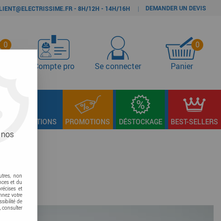
DEMANDER UN DEVIS
|
LIENT@ELECTRISSIME.FR - 8H/12H - 14H/16H
0
0
s
Compte pro
Se connecter
Panier
LAGE & FIXATIONS
PROMOTIONS
DÉSTOCKAGE
BEST-SELLERS
 nos
utres, non
nces et du
récises et
onnez votre
sibilité de
, consulter