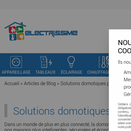
NOU
COO
Ils no
Amé
APPAREILLAGE
TABLEAUX
ÉCLAIRAGE
CHAUFFAGE - VMC
C
Mes
Accueil
>
Articles de Blog
>
Solutions domotiques pour une m
pro
Gér
Certains 
Solutions domotiques pou
obligatoi
contenu, 
l'identifi
consenteme
Dans un monde de plus en plus connecté, la domotique joue un
retirer vo
notre poli
nos maisons plus intelligentes, sécurisées et économes en éner