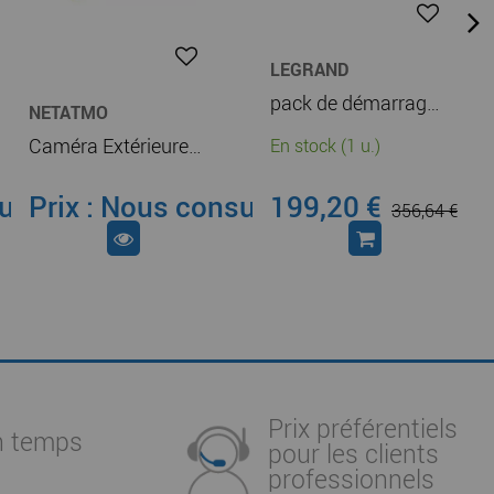
LEGRAND
pack de démarrage connecté drivia with netatmo : module control + 1 contacteur (412191)
NETATMO
Caméra Extérieure Intelligente et connectée avec sirène Netatmo projecteur LED et alerte sur smartphone - alu/noir (NOC-S-PRO)
En stock (1 u.)
ulter
Prix : Nous consulter
199,20 €
356,64 €
Prix préférentiels
n temps
pour les clients
professionnels