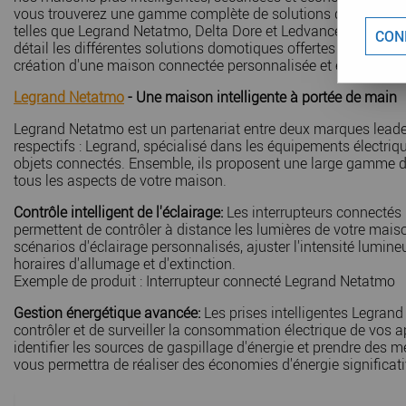
vous trouverez une gamme complète de solutions domotiqu
telles que Legrand Netatmo, Delta Dore et Ledvance. Dans cet 
CON
détail les différentes solutions domotiques offertes par ces ma
création d'une maison connectée personnalisée et efficace.
Legrand Netatmo
- Une maison intelligente à portée de main
Legrand Netatmo est un partenariat entre deux marques lead
respectifs : Legrand, spécialisé dans les équipements électriq
objets connectés. Ensemble, ils proposent une large gamme 
tous les aspects de votre maison.
Contrôle intelligent de l'éclairage:
Les interrupteurs connecté
permettent de contrôler à distance les lumières de votre mai
scénarios d'éclairage personnalisés, ajuster l'intensité lum
horaires d'allumage et d'extinction.
Exemple de produit : Interrupteur connecté Legrand Netatmo
Gestion énergétique avancée:
Les prises intelligentes Legran
contrôler et de surveiller la consommation électrique de vos 
identifier les sources de gaspillage d'énergie et prendre des m
vous permettra de réaliser des économies d'énergie significati