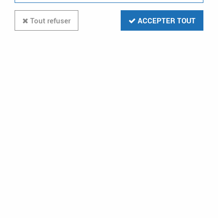
Tout refuser
ACCEPTER TOUT
Support mural Noir pour DAY
(0878)
Soyez le premier à donner votre avis !
13
,
90
€
TTC
Réf. :
ARI 0878
Support mural Noir pour DAY (0878)