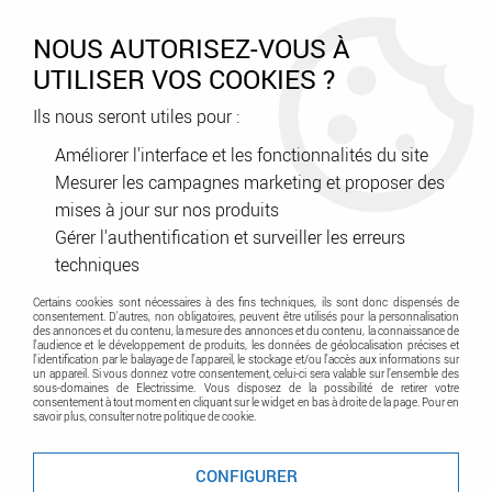
0
NOUS AUTORISEZ-VOUS À
UTILISER VOS COOKIES ?
Ils nous seront utiles pour :
Accueil
>
Éclairage
>
Éclairage intérieur fonctionnel
>
Projecteurs
>
Support mural Noir pour DAY (0878)
Améliorer l'interface et les fonctionnalités du site
Mesurer les campagnes marketing et proposer des
mises à jour sur nos produits
Gérer l'authentification et surveiller les erreurs
techniques
Certains cookies sont nécessaires à des fins techniques, ils sont donc dispensés de
consentement. D'autres, non obligatoires, peuvent être utilisés pour la personnalisation
des annonces et du contenu, la mesure des annonces et du contenu, la connaissance de
l'audience et le développement de produits, les données de géolocalisation précises et
l'identification par le balayage de l'appareil, le stockage et/ou l'accès aux informations sur
un appareil. Si vous donnez votre consentement, celui-ci sera valable sur l’ensemble des
sous-domaines de Electrissime. Vous disposez de la possibilité de retirer votre
consentement à tout moment en cliquant sur le widget en bas à droite de la page. Pour en
savoir plus, consulter notre politique de cookie.
CONFIGURER