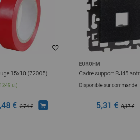
EUROHM
ouge 15x10 (72005)
1249 u.)
Disponible sur commande
,48 €
5,31 €
0,74 €
8,17 €