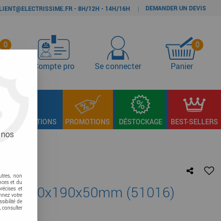
DEMANDER UN DEVIS
|
LIENT@ELECTRISSIME.FR - 8H/12H - 14H/16H
0
0
s
Compte pro
Se connecter
Panier
LAGE & FIXATIONS
PROMOTIONS
DÉSTOCKAGE
BEST-SELLERS
 nos
utres, non
nces et du
r'metic 250x190x50mm (51016)
récises et
onnez votre
sibilité de
, consulter
re avis !