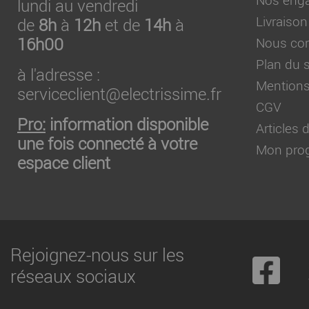
lundi au vendredi
Livraison
de
8h
à
12h
et de
14h
à
16h00
Nous con
Plan du s
à l'adresse :
Mentions
serviceclient@electrissime.fr
CGV
Pro:
information disponible
Articles
une fois connecté à votre
Mon prog
espace client
Rejoignez-nous sur les
réseaux sociaux