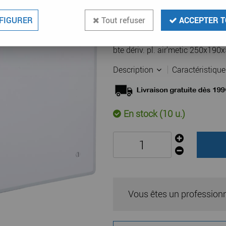
29
,
90
€
TTC
au
FIGURER
Tout refuser
ACCEPTER T
Réf. :
ERO 51016
bte dériv. pl. air'metic 250x1
Description
Caractéristiqu
En stock (10 u.)
Vous êtes un profession