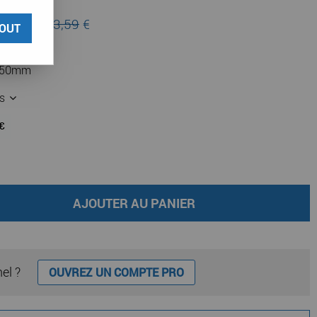
 lieu de
53,59
€
OUT
90x50mm
es
AJOUTER AU PANIER
nel ?
OUVREZ UN COMPTE PRO