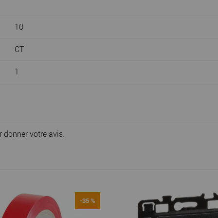
10
CT
1
r donner votre avis.
-35 %