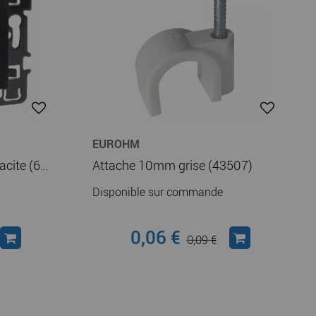
EUROHM
Cadre support RJ45 antracite (61978)
Attache 10mm grise (43507)
Disponible sur commande
0,06 €
0,09 €