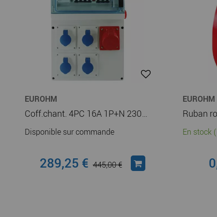
EUROHM
EUROHM
Coff.chant. 4PC 16A 1P+N 230V + 1PC 16A 3P+N+T 400V CEI309 (19210)
Ruban r
Disponible sur commande
En stock (
289,25 €
0
445,00 €