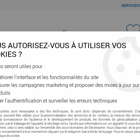
SERVICEC
Favori
S AUTORISEZ-VOUS À UTILISER VOS
KIES ?
us seront utiles pour :
liorer l'interface et les fonctionnalités du site
ÂBLES & GAINES
DOMOTIQUE & VE
SÉCURITÉ & RÉSEAU
OUTIL
urer les campagnes marketing et proposer des mises à jour sur
190x50mm (51016)
duits
er l'authentification et surveiller les erreurs techniques
cookies sont nécessaires à des fins techniques, ils sont donc dispensés de consentement. D'a
res, peuvent être utilisés pour la personnalisation des annonces et du contenu, la mesure des anno
bte dériv. pl. ai
la connaissance de l'audience et le développement de produits, les données de géolocalisation p
cation par le balayage de l'appareil, le stockage et/ou l'accès aux informations sur un appareil. Si vous d
nt, celui-ci sera valable sur l’ensemble des sous-domaines de Electrissime. Vous disposez de la pos
tre consentement à tout moment en cliquant sur le widget en bas à droite de la page. Pour en savoir plus
Soyez le premier à donner vot
tique de cookie.