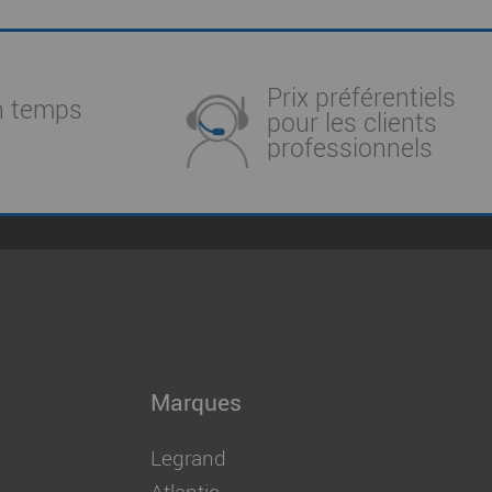
Prix préférentiels
n temps
pour les clients
professionnels
Marques
Legrand
Atlantic