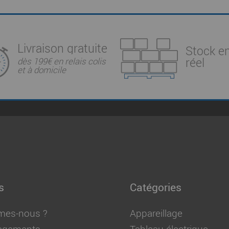
Livraison gratuite
Stock e
réel
dès 199€ en relais colis
et à domicile
s
Catégories
mes-nous ?
Appareillage
agements
Tableau électrique