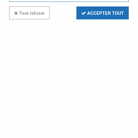
Tout refuser
ACCEPTER TOUT
20 articles sur
27
Destockage
-60 %
GEWISS
MANCHON Ø32 IP40 GRIS RAL 7035
(DX40032)