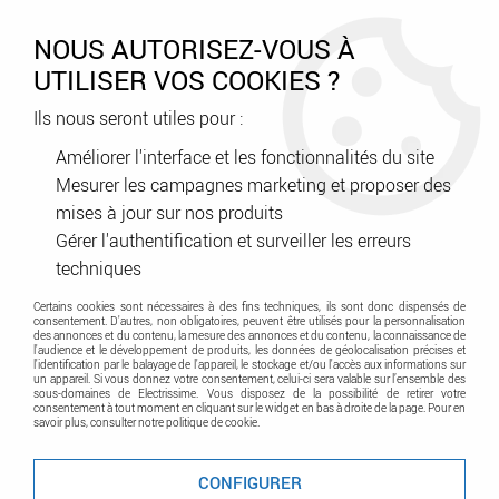
0
NOUS AUTORISEZ-VOUS À
UTILISER VOS COOKIES ?
Ils nous seront utiles pour :
Accueil
>
Conduit - Cheminement - Gaine
>
Conduit - Gaine - Tube
>
Tube IRL
Améliorer l'interface et les fonctionnalités du site
Mesurer les campagnes marketing et proposer des
mises à jour sur nos produits
Tube IRL
Gérer l'authentification et surveiller les erreurs
techniques
Certains cookies sont nécessaires à des fins techniques, ils sont donc dispensés de
Découvrez notre sélection de tubes IRL ainsi que leurs
consentement. D'autres, non obligatoires, peuvent être utilisés pour la personnalisation
accessoires
des annonces et du contenu, la mesure des annonces et du contenu, la connaissance de
l'audience et le développement de produits, les données de géolocalisation précises et
l'identification par le balayage de l'appareil, le stockage et/ou l'accès aux informations sur
un appareil. Si vous donnez votre consentement, celui-ci sera valable sur l’ensemble des
sous-domaines de Electrissime. Vous disposez de la possibilité de retirer votre
consentement à tout moment en cliquant sur le widget en bas à droite de la page. Pour en
savoir plus, consulter notre politique de cookie.
TRIER & FILTRER
CONFIGURER