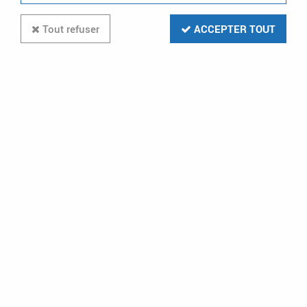
Tout refuser
ACCEPTER TOUT
LEGRAND
legrand-dérivation vers passage de
plancher pour goulottes mosaic (075688)
En stock (2 u.)
72,23 €