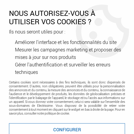
0
NOUS AUTORISEZ-VOUS À
UTILISER VOS COOKIES ?
Ils nous seront utiles pour :
Accueil
>
Conduit - Cheminement - Gaine
>
Goulotte - colonne - Moulure - Plinthe
>
Goulotte - Accessoire
Améliorer l'interface et les fonctionnalités du site
Mesurer les campagnes marketing et proposer des
mises à jour sur nos produits
Goulotte - Accessoire
Gérer l'authentification et surveiller les erreurs
techniques
Certains cookies sont nécessaires à des fins techniques, ils sont donc dispensés de
consentement. D'autres, non obligatoires, peuvent être utilisés pour la personnalisation
des annonces et du contenu, la mesure des annonces et du contenu, la connaissance de
l'audience et le développement de produits, les données de géolocalisation précises et
l'identification par le balayage de l'appareil, le stockage et/ou l'accès aux informations sur
un appareil. Si vous donnez votre consentement, celui-ci sera valable sur l’ensemble des
sous-domaines de Electrissime. Vous disposez de la possibilité de retirer votre
consentement à tout moment en cliquant sur le widget en bas à droite de la page. Pour en
TRIER & FILTRER
savoir plus, consulter notre politique de cookie.
CONFIGURER
4 articles sur
4