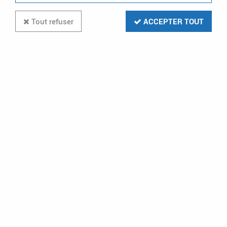
Tout refuser
ACCEPTER TOUT
Disj puissance DPX³ 250 -
électronique à unité de mesure -
25 kA - 4P - 100 A (420415)
Soyez le premier à donner votre avis !
2200
,
01
€
TTC
au lieu de
3548,40
€