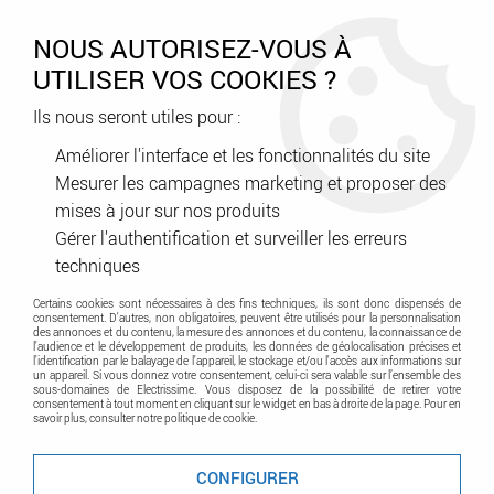
0
NOUS AUTORISEZ-VOUS À
UTILISER VOS COOKIES ?
Ils nous seront utiles pour :
Accueil
>
Tableau Electrique
>
Tertiaire
>
Puissance
>
Disj puissance
DPX³ 250 - électronique à unité de mesure - 25 kA - 4P - 100 A
Améliorer l'interface et les fonctionnalités du site
(420415)
Mesurer les campagnes marketing et proposer des
mises à jour sur nos produits
Promo
-
38
%
Gérer l'authentification et surveiller les erreurs
techniques
Certains cookies sont nécessaires à des fins techniques, ils sont donc dispensés de
consentement. D'autres, non obligatoires, peuvent être utilisés pour la personnalisation
des annonces et du contenu, la mesure des annonces et du contenu, la connaissance de
l'audience et le développement de produits, les données de géolocalisation précises et
l'identification par le balayage de l'appareil, le stockage et/ou l'accès aux informations sur
un appareil. Si vous donnez votre consentement, celui-ci sera valable sur l’ensemble des
sous-domaines de Electrissime. Vous disposez de la possibilité de retirer votre
consentement à tout moment en cliquant sur le widget en bas à droite de la page. Pour en
savoir plus, consulter notre politique de cookie.
CONFIGURER