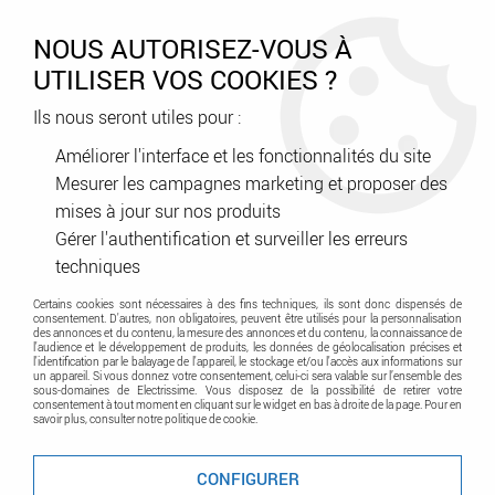
0
NOUS AUTORISEZ-VOUS À
UTILISER VOS COOKIES ?
Ils nous seront utiles pour :
Accueil
>
A classer
>
en stock
>
dispositif de commande pour
coupure à 1 contact - fixation encastrée ou saillie (138071)
Améliorer l'interface et les fonctionnalités du site
Mesurer les campagnes marketing et proposer des
mises à jour sur nos produits
Gérer l'authentification et surveiller les erreurs
techniques
Certains cookies sont nécessaires à des fins techniques, ils sont donc dispensés de
consentement. D'autres, non obligatoires, peuvent être utilisés pour la personnalisation
des annonces et du contenu, la mesure des annonces et du contenu, la connaissance de
l'audience et le développement de produits, les données de géolocalisation précises et
l'identification par le balayage de l'appareil, le stockage et/ou l'accès aux informations sur
un appareil. Si vous donnez votre consentement, celui-ci sera valable sur l’ensemble des
sous-domaines de Electrissime. Vous disposez de la possibilité de retirer votre
consentement à tout moment en cliquant sur le widget en bas à droite de la page. Pour en
savoir plus, consulter notre politique de cookie.
CONFIGURER