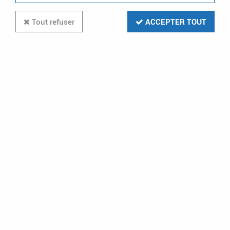
Tout refuser
ACCEPTER TOUT
ORTIZ
piquet de terre de 2m 085500 (ter2m)
En stock (2 u.)
16,13 €