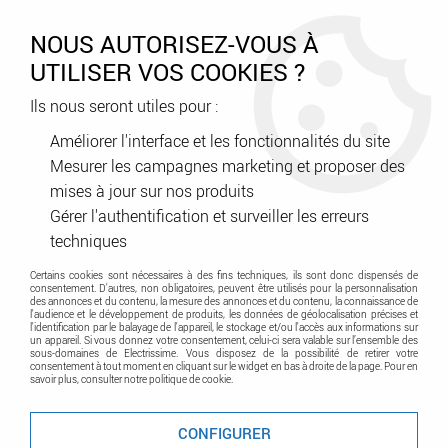
0
NOUS AUTORISEZ-VOUS À
UTILISER VOS COOKIES ?
Ils nous seront utiles pour :
Accueil
>
Distribution énergie - Protection habitat et tertiaire
>
Protection résidentiel et petit tertiaire
>
Mise a la terre
Améliorer l'interface et les fonctionnalités du site
Mesurer les campagnes marketing et proposer des
mises à jour sur nos produits
Mise a la terre
Gérer l'authentification et surveiller les erreurs
techniques
Certains cookies sont nécessaires à des fins techniques, ils sont donc dispensés de
consentement. D'autres, non obligatoires, peuvent être utilisés pour la personnalisation
des annonces et du contenu, la mesure des annonces et du contenu, la connaissance de
l'audience et le développement de produits, les données de géolocalisation précises et
l'identification par le balayage de l'appareil, le stockage et/ou l'accès aux informations sur
un appareil. Si vous donnez votre consentement, celui-ci sera valable sur l’ensemble des
sous-domaines de Electrissime. Vous disposez de la possibilité de retirer votre
consentement à tout moment en cliquant sur le widget en bas à droite de la page. Pour en
TRIER & FILTRER
savoir plus, consulter notre politique de cookie.
CONFIGURER
2 articles sur
2