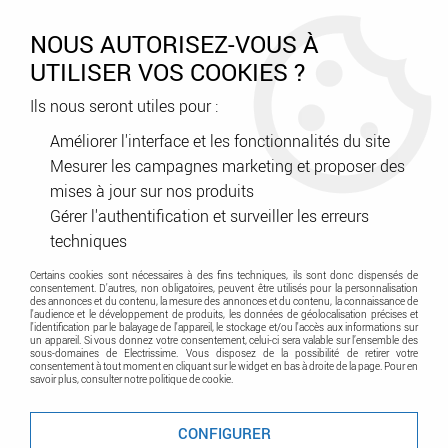
0
NOUS AUTORISEZ-VOUS À
UTILISER VOS COOKIES ?
Ils nous seront utiles pour :
Accueil
>
Domotique - Maison connectes
>
Domotique SOMFY
>
Motorisation
Améliorer l'interface et les fonctionnalités du site
Mesurer les campagnes marketing et proposer des
mises à jour sur nos produits
Motorisation SOMFY
Gérer l'authentification et surveiller les erreurs
techniques
Certains cookies sont nécessaires à des fins techniques, ils sont donc dispensés de
Retrouvez l'ensemble de nos produits de motorisation
consentement. D'autres, non obligatoires, peuvent être utilisés pour la personnalisation
des annonces et du contenu, la mesure des annonces et du contenu, la connaissance de
de la marque SOMFY
l'audience et le développement de produits, les données de géolocalisation précises et
l'identification par le balayage de l'appareil, le stockage et/ou l'accès aux informations sur
un appareil. Si vous donnez votre consentement, celui-ci sera valable sur l’ensemble des
sous-domaines de Electrissime. Vous disposez de la possibilité de retirer votre
consentement à tout moment en cliquant sur le widget en bas à droite de la page. Pour en
savoir plus, consulter notre politique de cookie.
TRIER & FILTRER
CONFIGURER