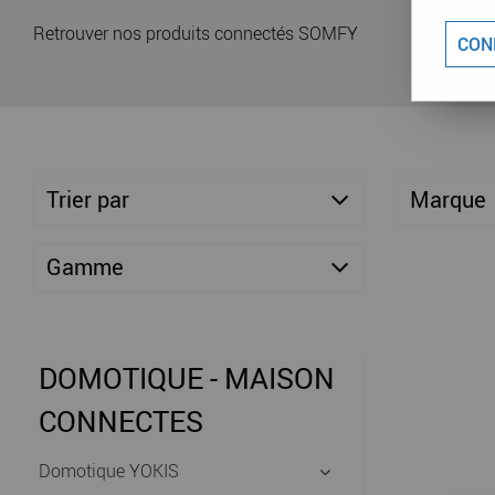
Retrouver nos produits connectés SOMFY
CON
Trier par
Marque
Gamme
DOMOTIQUE - MAISON
CONNECTES
Domotique YOKIS