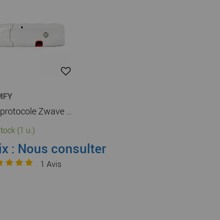
MFY
Clé protocole Zwave compatible avec TaHoma V2 (1822492)
tock (1 u.)
ix : Nous consulter
1
Avis