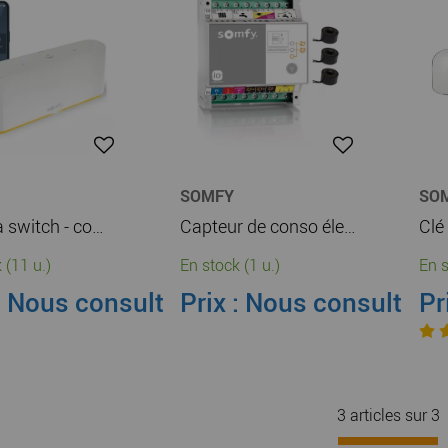
SOMFY
SO
tahoma switch - commande de centralisation intelligente (1870594)
Capteur de conso électrique effet joule compatible TaHoma (1822451)
 (11 u.)
En stock (1 u.)
En s
: Nous consulter
Prix : Nous consulter
Pr
3 articles sur
3