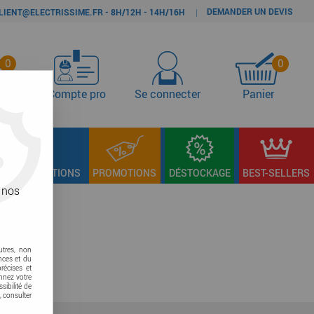
DEMANDER UN DEVIS
|
LIENT@ELECTRISSIME.FR - 8H/12H - 14H/16H
0
0
s
Compte pro
Se connecter
Panier
LAGE & FIXATIONS
PROMOTIONS
DÉSTOCKAGE
BEST-SELLERS
 nos
utres, non
nces et du
récises et
onnez votre
sibilité de
, consulter