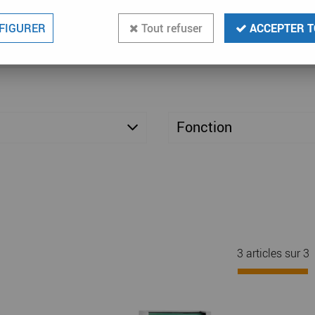
FIGURER
Tout refuser
ACCEPTER T
Fonction
3 articles sur
3