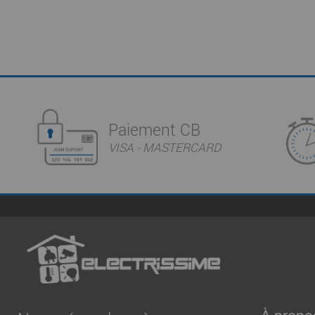
Paiement CB
VISA - MASTERCARD
À propo