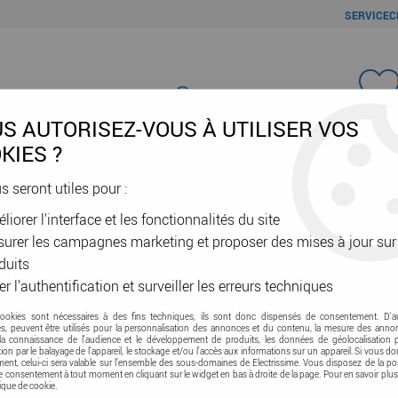
SERVICEC
Favori
S AUTORISEZ-VOUS À UTILISER VOS
KIES ?
us seront utiles pour :
liorer l'interface et les fonctionnalités du site
ÂBLES & GAINES
DOMOTIQUE & VE
SÉCURITÉ & RÉSEAU
OUTIL
urer les campagnes marketing et proposer des mises à jour sur
Y
>
Produits Connectés
duits
er l'authentification et surveiller les erreurs techniques
cookies sont nécessaires à des fins techniques, ils sont donc dispensés de consentement. D'a
FY
res, peuvent être utilisés pour la personnalisation des annonces et du contenu, la mesure des anno
la connaissance de l'audience et le développement de produits, les données de géolocalisation p
cation par le balayage de l'appareil, le stockage et/ou l'accès aux informations sur un appareil. Si vous d
nt, celui-ci sera valable sur l’ensemble des sous-domaines de Electrissime. Vous disposez de la pos
tre consentement à tout moment en cliquant sur le widget en bas à droite de la page. Pour en savoir plus
tique de cookie.