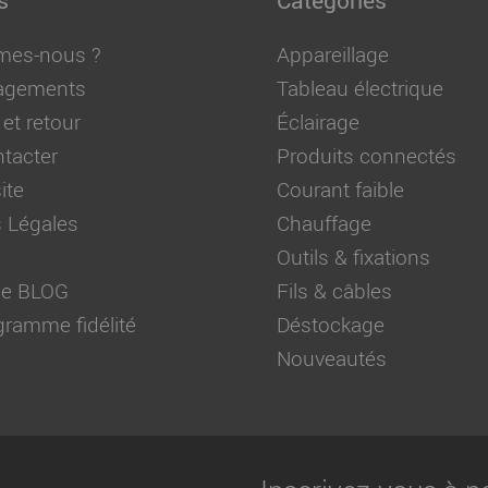
mes-nous ?
Appareillage
agements
Tableau électrique
 et retour
Éclairage
tacter
Produits connectés
ite
Courant faible
 Légales
Chauffage
Outils & fixations
 de BLOG
Fils & câbles
ramme fidélité
Déstockage
Nouveautés