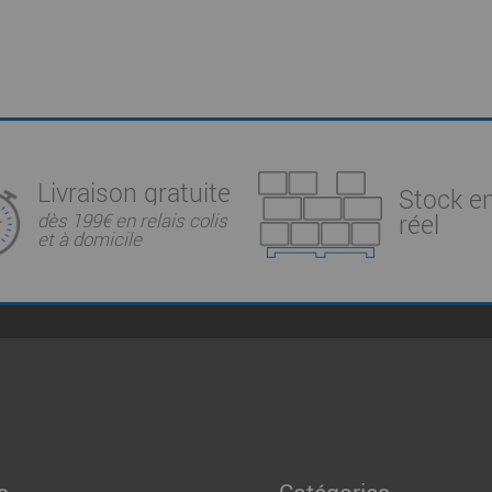
Livraison gratuite
Stock e
réel
dès 199€ en relais colis
et à domicile
s
Catégories