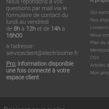
Nous répondons à vos
questions par mail via le
Qui som
formulaire de contact du
Nos eng
lundi au vendredi
Livraison
de
8h
à
12h
et de
14h
à
16h00
Nous con
Plan du s
à l'adresse :
Mentions
serviceclient@electrissime.fr
CGV
Pro:
information disponible
Articles
une fois connecté à votre
Mon prog
espace client