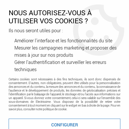
0
NOUS AUTORISEZ-VOUS À
UTILISER VOS COOKIES ?
Ils nous seront utiles pour :
Accueil
>
A classer
>
stock
>
emetteur 2 canaux radio radio (e2bpp)
Améliorer l'interface et les fonctionnalités du site
Mesurer les campagnes marketing et proposer des
Promo
-
39
%
mises à jour sur nos produits
Gérer l'authentification et surveiller les erreurs
techniques
Certains cookies sont nécessaires à des fins techniques, ils sont donc dispensés de
consentement. D'autres, non obligatoires, peuvent être utilisés pour la personnalisation
des annonces et du contenu, la mesure des annonces et du contenu, la connaissance de
l'audience et le développement de produits, les données de géolocalisation précises et
l'identification par le balayage de l'appareil, le stockage et/ou l'accès aux informations sur
un appareil. Si vous donnez votre consentement, celui-ci sera valable sur l’ensemble des
sous-domaines de Electrissime. Vous disposez de la possibilité de retirer votre
consentement à tout moment en cliquant sur le widget en bas à droite de la page. Pour en
savoir plus, consulter notre politique de cookie.
CONFIGURER