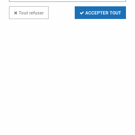
Tout refuser
ACCEPTER TOUT
emetteur 2 canaux radio radio
(e2bpp)
2
Avis
Donnez votre avis
41
,
99
€
TTC
au lieu de
68,48
€
Réf. :
YOK E2BPP