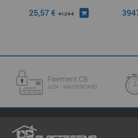
25,57 €
3947
41,24 €
Paiement CB
VISA - MASTERCARD