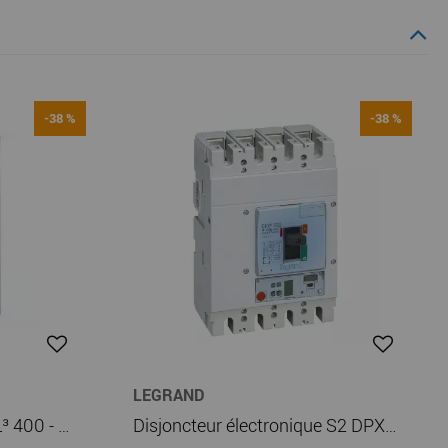
-38 %
-38 %
LEGRAND
Coffret de distribution XL³ 400 - métal - H 1500 - gris RAL 7035 (020108)
Disjoncteur électronique S2 DPX³ 630 - Icu 36 kA - 4P - 630 A (422065)