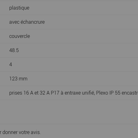
plastique
avec échancrure
couvercle
48.5
4
123 mm
prises 16 A et 32 A P17 à entraxe unifié, Plexo IP 55 encast
r donner votre avis.