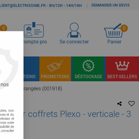
DEMANDER UN DEVIS
|
LIENT@ELECTRISSIME.FR - 8H/12H - 14H/16H
0
0
s
Compte pro
Se connecter
Panier
LAGE & FIXATIONS
PROMOTIONS
DÉSTOCKAGE
BEST-SELLERS
 nos
erticale - 3 rangées (001918)
 pour coffrets Plexo - verticale - 3
utres, non
nces et du
récises et
onnez votre
sibilité de
, consulter
re avis !