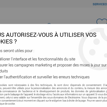
SERVICEC
Favori
S AUTORISEZ-VOUS À UTILISER VOS
KIES ?
us seront utiles pour :
liorer l'interface et les fonctionnalités du site
ÂBLES & GAINES
DOMOTIQUE & VE
SÉCURITÉ & RÉSEAU
OUTIL
urer les campagnes marketing et proposer des mises à jour sur
Coffrets résidentiels
>
Gaine multifonction pour coffrets Plexo - v
duits
er l'authentification et surveiller les erreurs techniques
Gaine multifonction
cookies sont nécessaires à des fins techniques, ils sont donc dispensés de consentement. D'a
res, peuvent être utilisés pour la personnalisation des annonces et du contenu, la mesure des anno
rangées (001918)
la connaissance de l'audience et le développement de produits, les données de géolocalisation p
cation par le balayage de l'appareil, le stockage et/ou l'accès aux informations sur un appareil. Si vous d
nt, celui-ci sera valable sur l’ensemble des sous-domaines de Electrissime. Vous disposez de la pos
tre consentement à tout moment en cliquant sur le widget en bas à droite de la page. Pour en savoir plus
Soyez le premier à donner vot
tique de cookie.