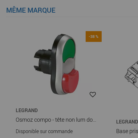
MÊME MARQUE
-38 %
LEGRAND
Osmoz compo - tête non lum double touche - affleurant/dépassant (O-I) - IP66 (023982)
LEGRAND
Disponible sur commande