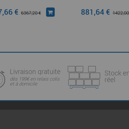
,66 €
881,64 €
6367,20 €
1422,00
Livraison gratuite
Stock e
réel
dès 199€ en relais colis
et à domicile