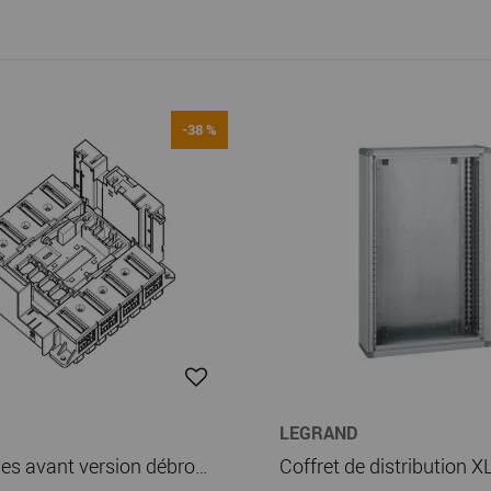
-38 %
LEGRAND
Base prises avant version débrochable DPX³ 1600 - 3P (422586)