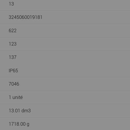
13
3245060019181
622
123
137
IP65
7046
1 unité
13.01 dm3
1718.00 g