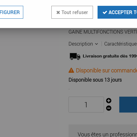
99
,
86
€
TTC
FIGURER
Tout refuser
ACCEPTER T
Réf. :
LEG 001918
GAINE MULTIFONCTIONS VERT
Description
Caractéristiqu
Disponible sur command
Disponible sous 13 jours
.
Vous êtes un profession