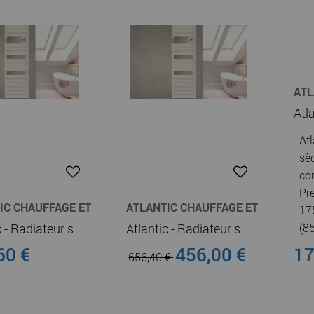
ATL
CHA
Atl
sè
co
Pr
IC CHAUFFAGE ET
ATLANTIC CHAUFFAGE ET
17
E-EAU
CHAUFFE-EAU
Atlantic - Radiateur sèche-serviettes connecté Adelis digital étroit 750W Blanc Brillant (862769)
Atlantic - Radiateur sèche-serviettes connecté Adelis digital étroit 500W Blanc Brillant (862768)
(8
60 €
456,00 €
17
656,40 €