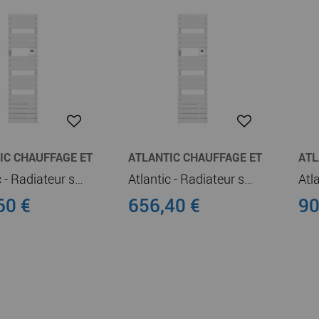
IC CHAUFFAGE ET
ATLANTIC CHAUFFAGE ET
ATL
E-EAU
CHAUFFE-EAU
CHA
Atlantic - Radiateur sèche-serviettes connecté Adelis digital étroit 750W Blanc Carat (861927)
Atlantic - Radiateur sèche-serviettes connecté Adelis digital étroit 500W Blanc Carat (861919)
60 €
656,40 €
90