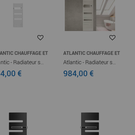
ANTIC CHAUFFAGE ET
ATLANTIC CHAUFFAGE ET
UFFE-EAU
CHAUFFE-EAU
Atlantic - Radiateur sèche-serviettes connecté Adelis digital 500W Blanc Carat (862568)
Atlantic - Radiateur sèche-serviettes connecté Adelis digital étroit 1750W Blanc Brillant (862771)
4,00 €
984,00 €