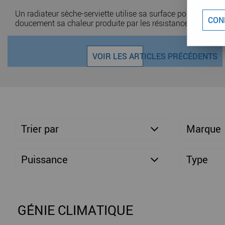
Un radiateur sèche-serviette utilise sa surface pour chauffer
CON
doucement sa chaleur produite par les résistances et la diff
VOIR LES ARTICLES PRÉCÉDENTS
Trier par
Marque
Puissance
Type
GÉNIE CLIMATIQUE