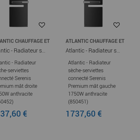
ANTIC CHAUFFAGE ET
ATLANTIC CHAUFFAGE ET
UFFE-EAU
CHAUFFE-EAU
Atlantic - Radiateur sèche-serviettes connecté Serenis Premium mât droite 1750W anthracite (850452)
Atlantic - Radiateur sèche-serviettes connecté Serenis Premium mât gauche 1750W anthracite (850451)
antic - Radiateur
Atlantic - Radiateur
che-serviettes
sèche-serviettes
nnecté Serenis
connecté Serenis
emium mât droite
Premium mât gauche
50W anthracite
1750W anthracite
50452)
(850451)
37,60 €
1737,60 €