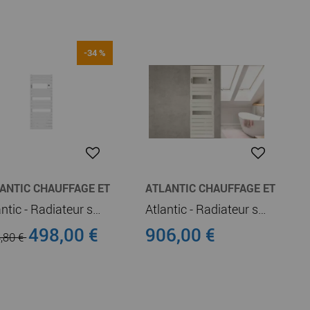
-34 %
ANTIC CHAUFFAGE ET
ATLANTIC CHAUFFAGE ET
UFFE-EAU
CHAUFFE-EAU
Atlantic - Radiateur sèche-serviettes connecté Adelis digital 1750W Blanc Carat (861645)
Atlantic - Radiateur sèche-serviettes connecté Adelis digital étroit 1500W Blanc Brillant (862770)
498,00 €
906,00 €
,80 €