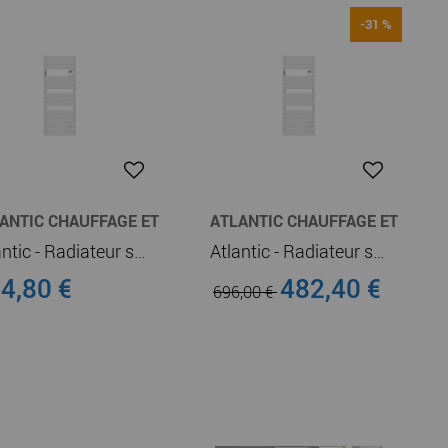
-31 %
ANTIC CHAUFFAGE ET
ATLANTIC CHAUFFAGE ET
UFFE-EAU
CHAUFFE-EAU
Atlantic - Radiateur sèche-serviettes connecté Adelis digital 2000W Blanc Carat (861750)
Atlantic - Radiateur sèche-serviettes connecté Adelis digital 1500W Blanc Carat (861545)
4,80 €
482,40 €
696,00 €