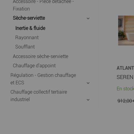
Accessoire - Pièce détachée -
Fixation
Sèche-serviette
Inertie & fluide
Rayonnant
Soufflant
Accessoire sèche-serviette
Chauffage d'appoint
ATLANT
CHAUFF
Régulation - Gestion chauffage
et ECS
En stock
Chauffage collectif tertiaire
industriel
912,00