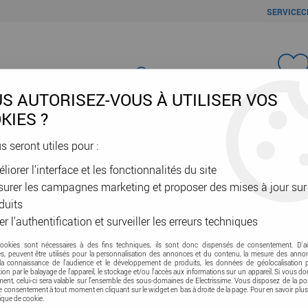
SERVICEC
Favori
S AUTORISEZ-VOUS À UTILISER VOS
KIES ?
us seront utiles pour :
liorer l'interface et les fonctionnalités du site
ÂBLES & GAINES
DOMOTIQUE & VE
SÉCURITÉ & RÉSEAU
OUTIL
urer les campagnes marketing et proposer des mises à jour sur
viette
>
Inertie & fluide
duits
er l'authentification et surveiller les erreurs techniques
cookies sont nécessaires à des fins techniques, ils sont donc dispensés de consentement. D'a
es
res, peuvent être utilisés pour la personnalisation des annonces et du contenu, la mesure des anno
la connaissance de l'audience et le développement de produits, les données de géolocalisation p
cation par le balayage de l'appareil, le stockage et/ou l'accès aux informations sur un appareil. Si vous d
nt, celui-ci sera valable sur l’ensemble des sous-domaines de Electrissime. Vous disposez de la pos
tre consentement à tout moment en cliquant sur le widget en bas à droite de la page. Pour en savoir plus
tique de cookie.