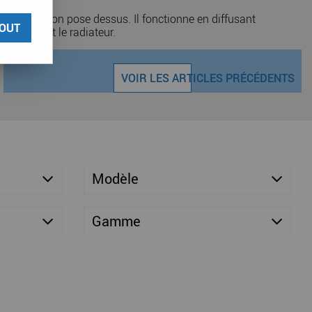
ilette que l'on pose dessus. Il fonctionne en diffusant
OUT
 ou devant le radiateur.
VOIR LES ARTICLES PRÉCÉDENTS
Modèle
Gamme
9