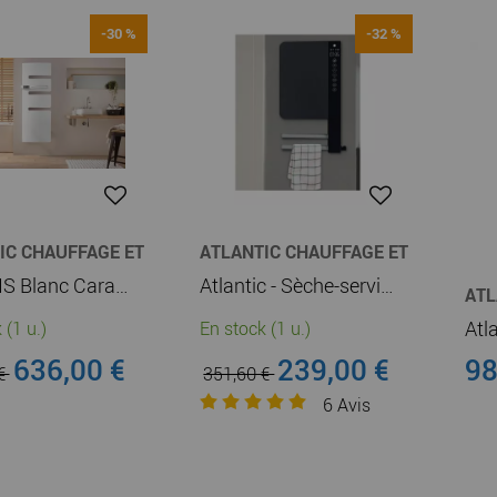
-30 %
-32 %
IC CHAUFFAGE ET
ATLANTIC CHAUFFAGE ET
E-EAU
CHAUFFE-EAU
SERENIS Blanc Carat Mat à gauche 500W (850532)
Atlantic - Sèche-serviettes soufflant Telia avec 2 barres anthracite (720110)
ATL
CHA
 (1 u.)
En stock (1 u.)
636,00 €
239,00 €
98
 €
351,60 €
6
Avis