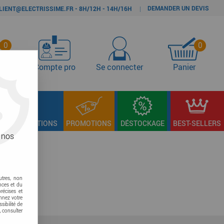
DEMANDER UN DEVIS
|
LIENT@ELECTRISSIME.FR - 8H/12H - 14H/16H
0
0
s
Compte pro
Se connecter
Panier
LAGE & FIXATIONS
PROMOTIONS
DÉSTOCKAGE
BEST-SELLERS
 nos
utres, non
nces et du
récises et
onnez votre
sibilité de
, consulter