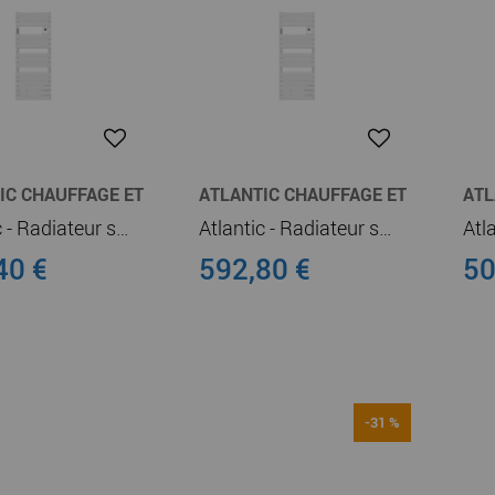
IC CHAUFFAGE ET
ATLANTIC CHAUFFAGE ET
ATL
E-EAU
CHAUFFE-EAU
CHA
Atlantic - Radiateur sèche-serviettes connecté Adelis digital 1000W Blanc Carat (862772)
Atlantic - Radiateur sèche-serviettes connecté Adelis digital 750W Blanc Carat (862668)
40 €
592,80 €
50
-31 %