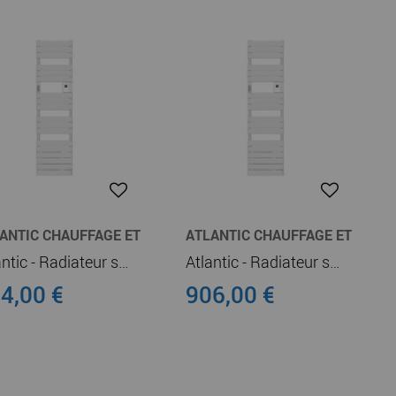
ANTIC CHAUFFAGE ET
ATLANTIC CHAUFFAGE ET
UFFE-EAU
CHAUFFE-EAU
Atlantic - Radiateur sèche-serviettes connecté Adelis digital étroit 1750W Blanc Carat (861936)
Atlantic - Radiateur sèche-serviettes connecté Adelis digital étroit 1500W Blanc Carat (861941)
4,00 €
906,00 €