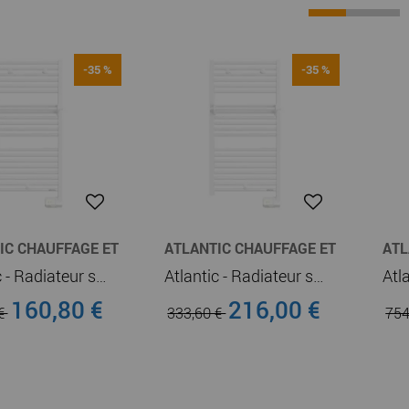
-35 %
-35 %
IC CHAUFFAGE ET
ATLANTIC CHAUFFAGE ET
ATL
E-EAU
CHAUFFE-EAU
CHA
Atlantic - Radiateur sèche-serviettes électrique 2012 digital 0500W blanc (833620)
Atlantic - Radiateur sèche-serviettes électrique 2012 digital 1000W blanc (833622)
160,80 €
216,00 €
 €
333,60 €
754