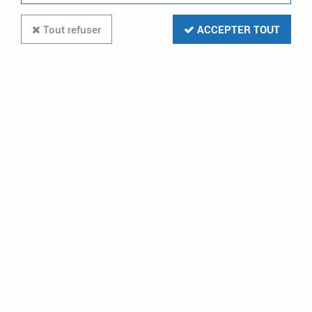
Tout refuser
ACCEPTER TOUT
-63 %
ATLANTIC CLIM & VENTIL
atlantic - unité extérieure pac air/air multi-
splits r32 - 9500w - 5 postes (872164)
En stock (1 u.)
1800,00 €