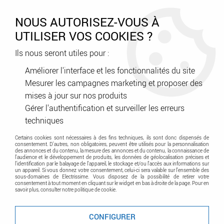
0
NOUS AUTORISEZ-VOUS À
UTILISER VOS COOKIES ?
Ils nous seront utiles pour :
Accueil
>
Génie climatique
>
Climatisation
>
Climatisation résidentielle
>
Unité extérieure
Améliorer l'interface et les fonctionnalités du site
Mesurer les campagnes marketing et proposer des
mises à jour sur nos produits
Unité extérieure
Gérer l'authentification et surveiller les erreurs
techniques
Certains cookies sont nécessaires à des fins techniques, ils sont donc dispensés de
consentement. D'autres, non obligatoires, peuvent être utilisés pour la personnalisation
des annonces et du contenu, la mesure des annonces et du contenu, la connaissance de
l'audience et le développement de produits, les données de géolocalisation précises et
l'identification par le balayage de l'appareil, le stockage et/ou l'accès aux informations sur
un appareil. Si vous donnez votre consentement, celui-ci sera valable sur l’ensemble des
sous-domaines de Electrissime. Vous disposez de la possibilité de retirer votre
consentement à tout moment en cliquant sur le widget en bas à droite de la page. Pour en
TRIER & FILTRER
savoir plus, consulter notre politique de cookie.
CONFIGURER
20 articles sur
108