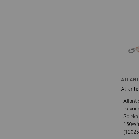
ATLANT
CHAUFF
Atlanti
Rayonn
Soleka 
150W/
(12026