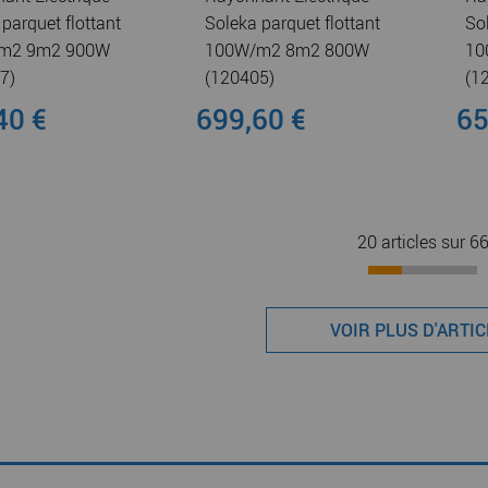
parquet flottant
Soleka parquet flottant
So
m2 9m2 900W
100W/m2 8m2 800W
10
7)
(120405)
(1
40 €
699,60 €
65
20 articles sur
6
VOIR PLUS D'ARTI