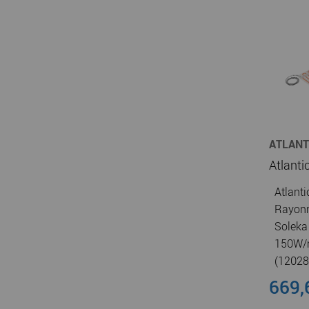
ATLANT
CHAUFF
Atlanti
Rayonn
Soleka 
150W/
(12028
669,