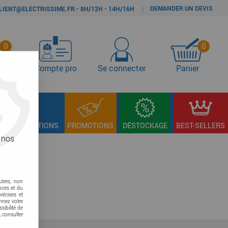
DEMANDER UN DEVIS
|
LIENT@ELECTRISSIME.FR - 8H/12H - 14H/16H
0
0
s
Compte pro
Se connecter
Panier
LAGE & FIXATIONS
PROMOTIONS
DÉSTOCKAGE
BEST-SELLERS
 nos
utres, non
nces et du
récises et
onnez votre
sibilité de
, consulter