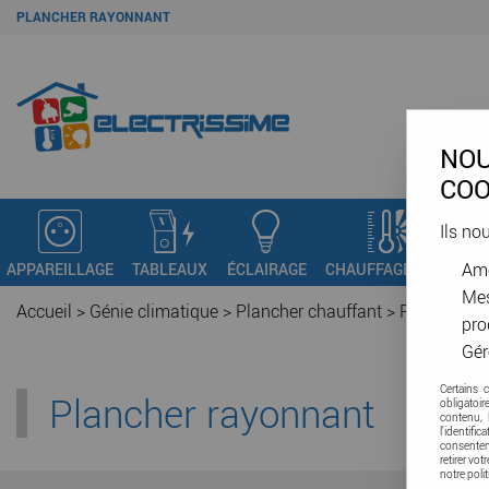
PLANCHER RAYONNANT
NOU
COO
Ils no
Amé
APPAREILLAGE
TABLEAUX
ÉCLAIRAGE
CHAUFFAGE - VMC
C
Mes
Accueil
>
Génie climatique
>
Plancher chauffant
>
Plancher r
pro
Gér
Certains 
Plancher rayonnant
obligatoi
contenu, 
l'identifi
consenteme
retirer vo
notre poli