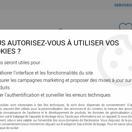
SERVICEC
Favori
S AUTORISEZ-VOUS À UTILISER VOS
KIES ?
us seront utiles pour :
liorer l'interface et les fonctionnalités du site
ÂBLES & GAINES
DOMOTIQUE & VE
SÉCURITÉ & RÉSEAU
OUTIL
urer les campagnes marketing et proposer des mises à jour sur
ayonnant
duits
er l'authentification et surveiller les erreurs techniques
cookies sont nécessaires à des fins techniques, ils sont donc dispensés de consentement. D'a
res, peuvent être utilisés pour la personnalisation des annonces et du contenu, la mesure des anno
la connaissance de l'audience et le développement de produits, les données de géolocalisation p
cation par le balayage de l'appareil, le stockage et/ou l'accès aux informations sur un appareil. Si vous d
nt, celui-ci sera valable sur l’ensemble des sous-domaines de Electrissime. Vous disposez de la pos
tre consentement à tout moment en cliquant sur le widget en bas à droite de la page. Pour en savoir plus
tique de cookie.