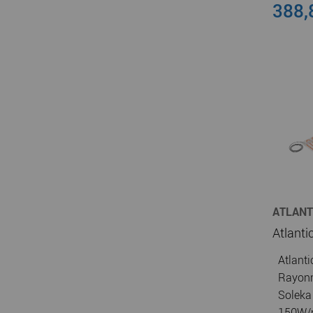
388,
ATLANT
CHAUFF
Atlanti
Rayonn
Soleka 
150W/