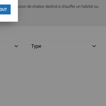
océdé d'émission de chaleur destiné à chauffer un habitat ou
OUT
Type
6