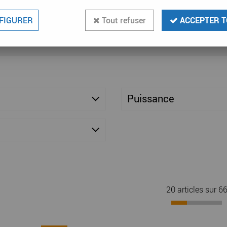
la surface du sol pour chauffer. Le plancher chauffant est un pr
FIGURER
Tout refuser
ACCEPTER T
r.
Puissance
20 articles sur
6