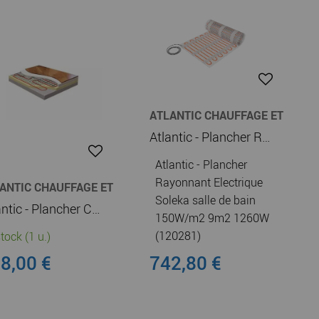
ATLANTIC CHAUFFAGE ET
CHAUFFE-EAU
Atlantic - Plancher Rayonnant Electrique Soleka salle de bain 150W/m2 9m2 1260W (120281)
Atlantic - Plancher
Rayonnant Electrique
ANTIC CHAUFFAGE ET
UFFE-EAU
Soleka salle de bain
Atlantic - Plancher Chauffant Domocable L85 0850W (Kit Cable) (120085)
150W/m2 9m2 1260W
(120281)
tock (1 u.)
8,00 €
742,80 €