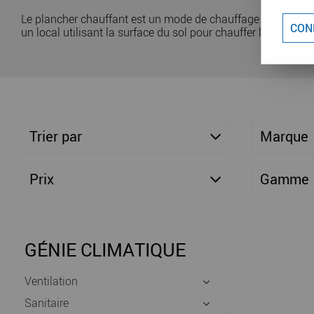
Le plancher chauffant est un mode de chauffage qui utilise 
CON
un local utilisant la surface du sol pour chauffer l'air intérieu
Trier par
Marque
Prix
Gamme
GÉNIE CLIMATIQUE
Ventilation
Sanitaire