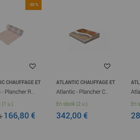
-32 %
IC CHAUFFAGE ET
ATLANTIC CHAUFFAGE ET
ATL
E-EAU
CHAUFFE-EAU
CHA
Atlantic - Plancher Rayonnant Electrique Soleka salle de bain 150W/m2 2m2 275W (120262)
Atlantic - Plancher Chauffant Domocable L85 1170W (Kit Cable) (120117)
 (1 u.)
En stock (2 u.)
En s
166,80 €
342,00 €
28
 €