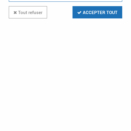
Tout refuser
ACCEPTER TOUT
Paiement CB
Livraison gratuite
VISA - MASTERCARD
dès 199€ en relais colis
et à domicile