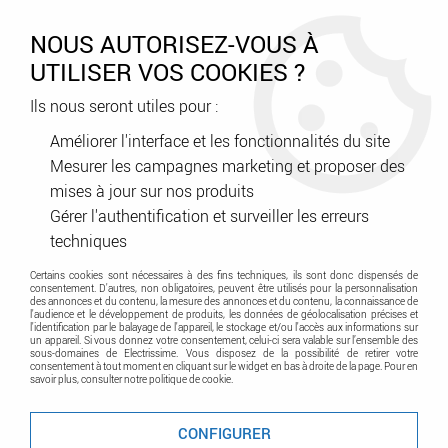
0
NOUS AUTORISEZ-VOUS À
UTILISER VOS COOKIES ?
Ils nous seront utiles pour :
Accueil
>
Génie climatique
>
Sanitaire
>
Mitigeurs
Améliorer l'interface et les fonctionnalités du site
Mesurer les campagnes marketing et proposer des
Mitigeurs
mises à jour sur nos produits
Gérer l'authentification et surveiller les erreurs
techniques
Certains cookies sont nécessaires à des fins techniques, ils sont donc dispensés de
consentement. D'autres, non obligatoires, peuvent être utilisés pour la personnalisation
des annonces et du contenu, la mesure des annonces et du contenu, la connaissance de
l'audience et le développement de produits, les données de géolocalisation précises et
l'identification par le balayage de l'appareil, le stockage et/ou l'accès aux informations sur
un appareil. Si vous donnez votre consentement, celui-ci sera valable sur l’ensemble des
sous-domaines de Electrissime. Vous disposez de la possibilité de retirer votre
TRIER & FILTRER
consentement à tout moment en cliquant sur le widget en bas à droite de la page. Pour en
savoir plus, consulter notre politique de cookie.
CONFIGURER
Aucune correspondance trouvée