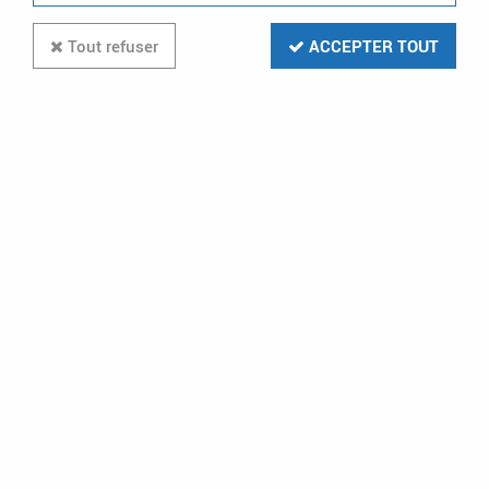
Tout refuser
ACCEPTER TOUT
Paiement CB
Livraison gratuite
VISA - MASTERCARD
dès 199€ en relais colis
et à domicile