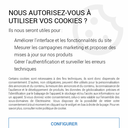
0
NOUS AUTORISEZ-VOUS À
UTILISER VOS COOKIES ?
Ils nous seront utiles pour :
Accueil
>
Génie climatique
>
Sanitaire
>
Raccords
Améliorer l'interface et les fonctionnalités du site
Mesurer les campagnes marketing et proposer des
Raccords
mises à jour sur nos produits
Gérer l'authentification et surveiller les erreurs
techniques
Certains cookies sont nécessaires à des fins techniques, ils sont donc dispensés de
consentement. D'autres, non obligatoires, peuvent être utilisés pour la personnalisation
des annonces et du contenu, la mesure des annonces et du contenu, la connaissance de
l'audience et le développement de produits, les données de géolocalisation précises et
l'identification par le balayage de l'appareil, le stockage et/ou l'accès aux informations sur
un appareil. Si vous donnez votre consentement, celui-ci sera valable sur l’ensemble des
sous-domaines de Electrissime. Vous disposez de la possibilité de retirer votre
TRIER & FILTRER
consentement à tout moment en cliquant sur le widget en bas à droite de la page. Pour en
savoir plus, consulter notre politique de cookie.
CONFIGURER
Aucune correspondance trouvée