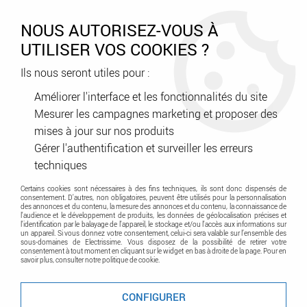
0
NOUS AUTORISEZ-VOUS À
UTILISER VOS COOKIES ?
Ils nous seront utiles pour :
Accueil
>
A classer
>
stock
>
kit vidéo note 2 wifi (1723/95)
Améliorer l'interface et les fonctionnalités du site
Mesurer les campagnes marketing et proposer des
Promo
-
53
%
mises à jour sur nos produits
Gérer l'authentification et surveiller les erreurs
techniques
Certains cookies sont nécessaires à des fins techniques, ils sont donc dispensés de
consentement. D'autres, non obligatoires, peuvent être utilisés pour la personnalisation
des annonces et du contenu, la mesure des annonces et du contenu, la connaissance de
l'audience et le développement de produits, les données de géolocalisation précises et
l'identification par le balayage de l'appareil, le stockage et/ou l'accès aux informations sur
un appareil. Si vous donnez votre consentement, celui-ci sera valable sur l’ensemble des
sous-domaines de Electrissime. Vous disposez de la possibilité de retirer votre
consentement à tout moment en cliquant sur le widget en bas à droite de la page. Pour en
savoir plus, consulter notre politique de cookie.
CONFIGURER