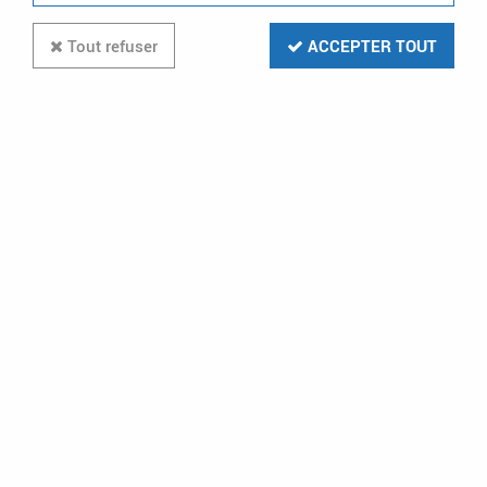
Tout refuser
ACCEPTER TOUT
kit vidéo note 2 wifi (1723/95)
Soyez le premier à donner votre avis !