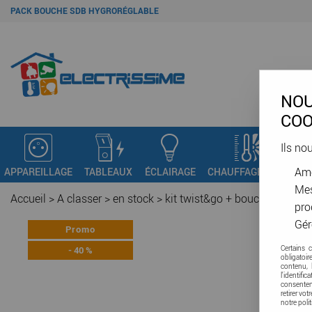
PACK BOUCHE SDB HYGRORÉGLABLE
NOU
COO
Ils no
Amé
APPAREILLAGE
TABLEAUX
ÉCLAIRAGE
CHAUFFAGE - VMC
C
Mes
Accueil
>
A classer
>
en stock
>
kit twist&go + bouche hygro s
pro
Gér
Promo
-
40
%
Certains 
obligatoi
contenu, 
l'identifi
consenteme
retirer vo
notre poli