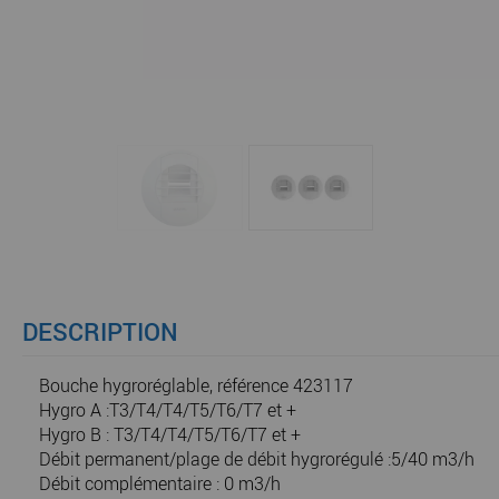
DESCRIPTION
Bouche hygroréglable, référence 423117
Hygro A :T3/T4/T4/T5/T6/T7 et +
Hygro B : T3/T4/T4/T5/T6/T7 et +
Débit permanent/plage de débit hygrorégulé :5/40 m3/h
Débit complémentaire : 0 m3/h