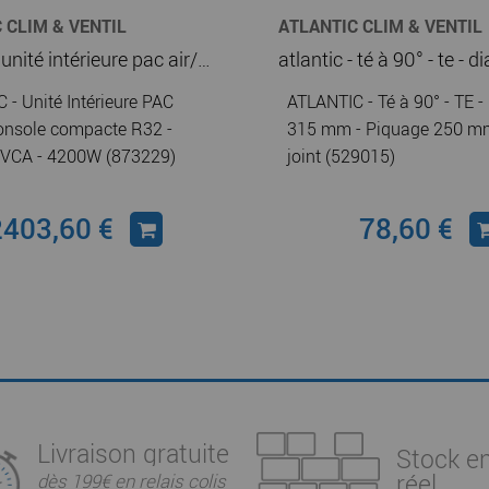
 CLIM & VENTIL
ATLANTIC CLIM & VENTIL
atlantic - unité intérieure pac air/air console compacte r32 - takao kvca - 4200w (873229)
 - Unité Intérieure PAC
ATLANTIC - Té à 90° - TE -
Console compacte R32 -
315 mm - Piquage 250 mm
VCA - 4200W (873229)
joint (529015)
2403,60 €
78,60 €
Livraison gratuite
Stock e
réel
dès 199€ en relais colis