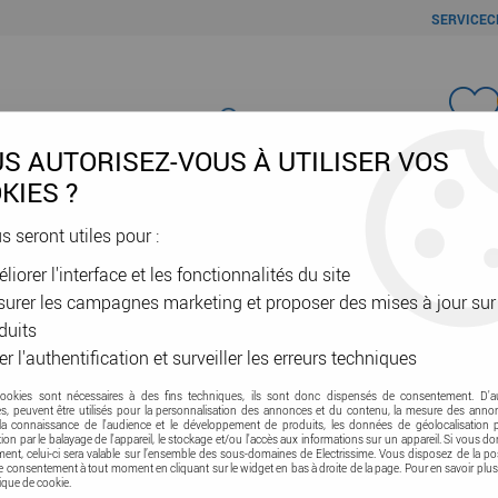
SERVICEC
Favori
S AUTORISEZ-VOUS À UTILISER VOS
KIES ?
us seront utiles pour :
liorer l'interface et les fonctionnalités du site
ÂBLES & GAINES
DOMOTIQUE & VE
SÉCURITÉ & RÉSEAU
OUTIL
urer les campagnes marketing et proposer des mises à jour sur
db 5/40 d80 griffes (542574)
duits
er l'authentification et surveiller les erreurs techniques
ATLANTIC CLIM & VENTIL
kit twist&go + bo
cookies sont nécessaires à des fins techniques, ils sont donc dispensés de consentement. D'a
res, peuvent être utilisés pour la personnalisation des annonces et du contenu, la mesure des anno
(542574)
la connaissance de l'audience et le développement de produits, les données de géolocalisation p
cation par le balayage de l'appareil, le stockage et/ou l'accès aux informations sur un appareil. Si vous d
nt, celui-ci sera valable sur l’ensemble des sous-domaines de Electrissime. Vous disposez de la pos
tre consentement à tout moment en cliquant sur le widget en bas à droite de la page. Pour en savoir plus
5
Avis
Donnez 
tique de cookie.