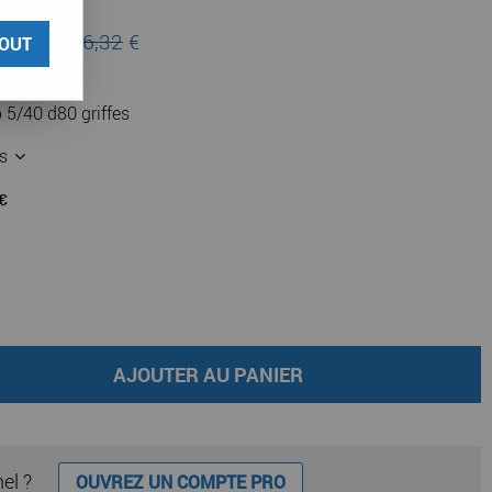
 lieu de
76,32
€
OUT
 5/40 d80 griffes
es
AJOUTER AU PANIER
nel ?
OUVREZ UN COMPTE PRO