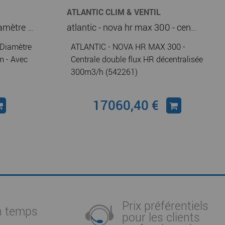
ATLANTIC CLIM & VENTIL
atlantic - té à 90° - te - diamètre 315 mm - piquage 250 mm - avec joint (529015)
atlantic - nova hr max 300 - centrale double flux hr décentralisée 300m3/h (542261)
 Diamètre
ATLANTIC - NOVA HR MAX 300 -
 - Avec
Centrale double flux HR décentralisée
300m3/h (542261)
17060,40 €
Prix préférentiels
n temps
pour les clients