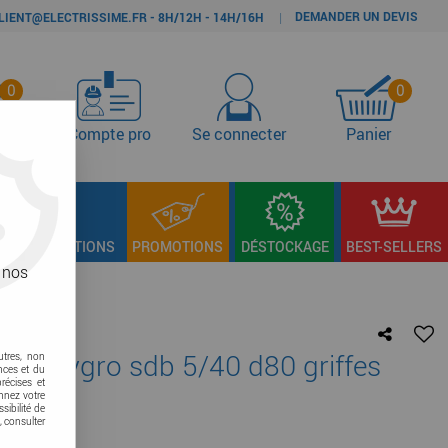
DEMANDER UN DEVIS
|
LIENT@ELECTRISSIME.FR - 8H/12H - 14H/16H
0
0
s
Compte pro
Se connecter
Panier
LAGE & FIXATIONS
PROMOTIONS
DÉSTOCKAGE
BEST-SELLERS
 nos
uche hygro sdb 5/40 d80 griffes
utres, non
nces et du
récises et
onnez votre
sibilité de
, consulter
votre avis