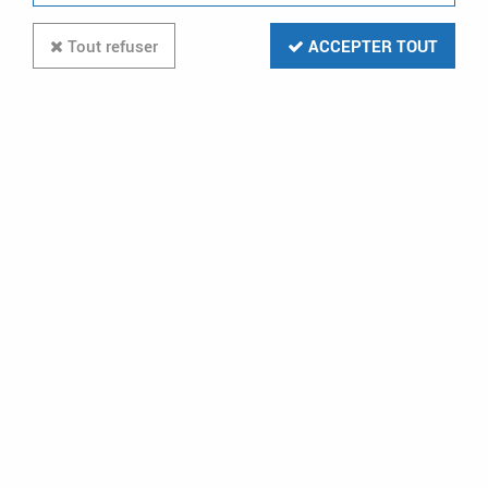
Tout refuser
ACCEPTER TOUT
square double pous blc (60211)
Soyez le premier à donner votre avis !