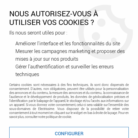
0
NOUS AUTORISEZ-VOUS À
UTILISER VOS COOKIES ?
Ils nous seront utiles pour :
Accueil
>
A classer
>
en stock
>
square double pous blc (60211)
Améliorer l'interface et les fonctionnalités du site
Mesurer les campagnes marketing et proposer des
Promo
-
35
%
mises à jour sur nos produits
Gérer l'authentification et surveiller les erreurs
techniques
Certains cookies sont nécessaires à des fins techniques, ils sont donc dispensés de
consentement. D'autres, non obligatoires, peuvent être utilisés pour la personnalisation
des annonces et du contenu, la mesure des annonces et du contenu, la connaissance de
l'audience et le développement de produits, les données de géolocalisation précises et
l'identification par le balayage de l'appareil, le stockage et/ou l'accès aux informations sur
un appareil. Si vous donnez votre consentement, celui-ci sera valable sur l’ensemble des
sous-domaines de Electrissime. Vous disposez de la possibilité de retirer votre
consentement à tout moment en cliquant sur le widget en bas à droite de la page. Pour en
savoir plus, consulter notre politique de cookie.
CONFIGURER