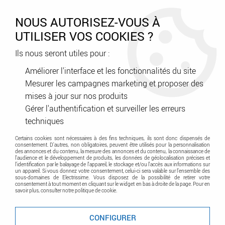
0
NOUS AUTORISEZ-VOUS À
UTILISER VOS COOKIES ?
Ils nous seront utiles pour :
Accueil
>
Tableau Electrique
>
Tertiaire
>
Commutateurs à came
Améliorer l'interface et les fonctionnalités du site
Mesurer les campagnes marketing et proposer des
Commutateurs à came
mises à jour sur nos produits
Gérer l'authentification et surveiller les erreurs
techniques
Certains cookies sont nécessaires à des fins techniques, ils sont donc dispensés de
Retrouver nos commutateurs à came
consentement. D'autres, non obligatoires, peuvent être utilisés pour la personnalisation
des annonces et du contenu, la mesure des annonces et du contenu, la connaissance de
l'audience et le développement de produits, les données de géolocalisation précises et
l'identification par le balayage de l'appareil, le stockage et/ou l'accès aux informations sur
un appareil. Si vous donnez votre consentement, celui-ci sera valable sur l’ensemble des
sous-domaines de Electrissime. Vous disposez de la possibilité de retirer votre
consentement à tout moment en cliquant sur le widget en bas à droite de la page. Pour en
savoir plus, consulter notre politique de cookie.
TRIER & FILTRER
CONFIGURER