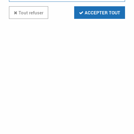
20 articles sur
203
Tout refuser
ACCEPTER TOUT
-38 %
LEGRAND
Commutateur - inter marche/arrêt - PR
12 - 1P - 1 contact - boîtier 76x76 mm
(027710)