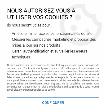
0
NOUS AUTORISEZ-VOUS À
UTILISER VOS COOKIES ?
Ils nous seront utiles pour :
Accueil
>
Tableau Electrique
>
Tertiaire
>
Enveloppes XL
Améliorer l'interface et les fonctionnalités du site
Mesurer les campagnes marketing et proposer des
Enveloppes XL
mises à jour sur nos produits
Gérer l'authentification et surveiller les erreurs
techniques
Certains cookies sont nécessaires à des fins techniques, ils sont donc dispensés de
Découvrez notre gamme d'armoire et coffret de
consentement. D'autres, non obligatoires, peuvent être utilisés pour la personnalisation
distribution Legrand
des annonces et du contenu, la mesure des annonces et du contenu, la connaissance de
l'audience et le développement de produits, les données de géolocalisation précises et
l'identification par le balayage de l'appareil, le stockage et/ou l'accès aux informations sur
un appareil. Si vous donnez votre consentement, celui-ci sera valable sur l’ensemble des
sous-domaines de Electrissime. Vous disposez de la possibilité de retirer votre
consentement à tout moment en cliquant sur le widget en bas à droite de la page. Pour en
savoir plus, consulter notre politique de cookie.
TRIER & FILTRER
CONFIGURER