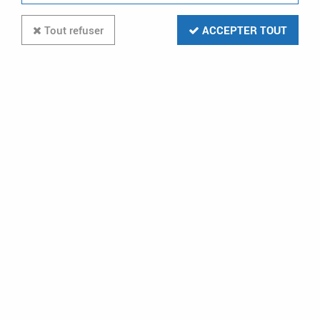
Tout refuser
ACCEPTER TOUT
20 articles sur
1337
-50 %
HAGER
Goulot câbl horizont 1tr (UZ51A1)
En stock (1 u.)