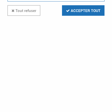
Tout refuser
ACCEPTER TOUT
Télérupteur Modulaire 500W
(MTR500M)
1
Avis
Donnez votre avis
38
,
31
€
TTC
au lieu de
54,73
€
Réf. :
YOK MTR500M