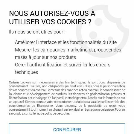
0
NOUS AUTORISEZ-VOUS À
UTILISER VOS COOKIES ?
Ils nous seront utiles pour :
Accueil
>
Domotique - Maison connectes
>
Domotique YOKIS
>
Micromodule d'éclairage
>
Télérupteur Modulaire 500W (MTR500M)
Améliorer l'interface et les fonctionnalités du site
Mesurer les campagnes marketing et proposer des
Promo
-
30
%
mises à jour sur nos produits
Gérer l'authentification et surveiller les erreurs
techniques
Certains cookies sont nécessaires à des fins techniques, ils sont donc dispensés de
consentement. D'autres, non obligatoires, peuvent être utilisés pour la personnalisation
des annonces et du contenu, la mesure des annonces et du contenu, la connaissance de
l'audience et le développement de produits, les données de géolocalisation précises et
l'identification par le balayage de l'appareil, le stockage et/ou l'accès aux informations sur
un appareil. Si vous donnez votre consentement, celui-ci sera valable sur l’ensemble des
sous-domaines de Electrissime. Vous disposez de la possibilité de retirer votre
consentement à tout moment en cliquant sur le widget en bas à droite de la page. Pour en
savoir plus, consulter notre politique de cookie.
CONFIGURER