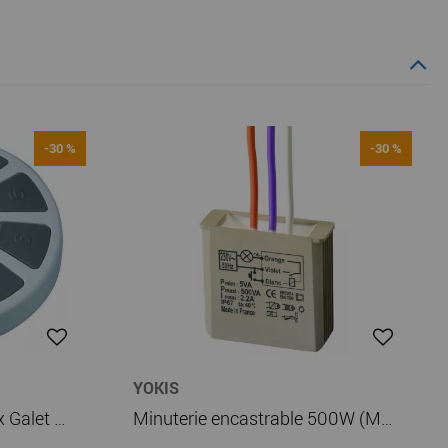
-30 %
-30 %
YOKIS
Télécommande 8 canaux Galet Blanc Power (GALET8TP)
Minuterie encastrable 500W (MTM500E)