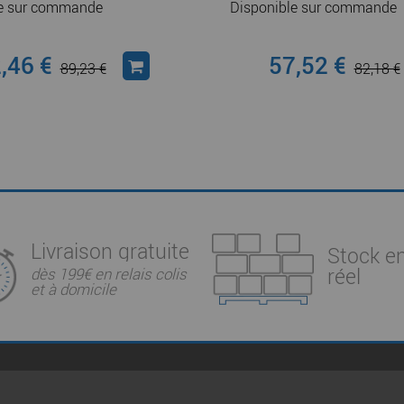
le sur commande
Disponible sur commande
,46 €
57,52 €
89,23 €
82,18 €
Livraison gratuite
Stock e
réel
dès 199€ en relais colis
et à domicile