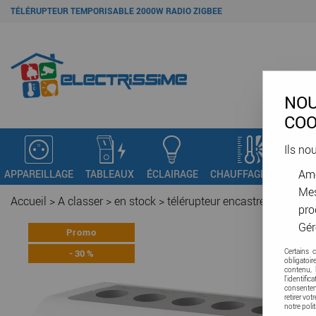
TÉLÉRUPTEUR TEMPORISABLE 2000W RADIO ZIGBEE
NOU
COO
Ils no
Amé
APPAREILLAGE
TABLEAUX
ÉCLAIRAGE
CHAUFFAGE - VMC
C
Mes
Accueil
>
A classer
>
en stock
>
télérupteur encastré 2000w u
pro
Gér
Promo
-
30
%
Certains 
obligatoi
contenu, 
l'identifi
consenteme
retirer vo
notre poli