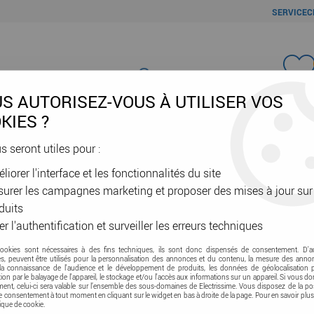
SERVICEC
Favori
S AUTORISEZ-VOUS À UTILISER VOS
KIES ?
us seront utiles pour :
liorer l'interface et les fonctionnalités du site
ÂBLES & GAINES
DOMOTIQUE & VE
SÉCURITÉ & RÉSEAU
OUTIL
urer les campagnes marketing et proposer des mises à jour sur
p (mtr2000e-up)
duits
er l'authentification et surveiller les erreurs techniques
cookies sont nécessaires à des fins techniques, ils sont donc dispensés de consentement. D'a
télérupteur encas
res, peuvent être utilisés pour la personnalisation des annonces et du contenu, la mesure des anno
la connaissance de l'audience et le développement de produits, les données de géolocalisation p
cation par le balayage de l'appareil, le stockage et/ou l'accès aux informations sur un appareil. Si vous d
nt, celui-ci sera valable sur l’ensemble des sous-domaines de Electrissime. Vous disposez de la pos
Soyez le premier à donner vot
tre consentement à tout moment en cliquant sur le widget en bas à droite de la page. Pour en savoir plus
tique de cookie.