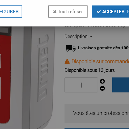
60
,
89
€
TTC
au
FIGURER
Tout refuser
ACCEPTER T
Réf. :
YOK MTR2000E-UP
télérupteur encastré 2000w up
Description
Disponible sur command
Disponible sous 13 jours
Vous êtes un profession