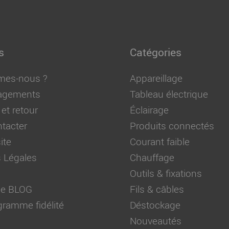
s
Catégories
mes-nous ?
Appareillage
agements
Tableau électrique
 et retour
Éclairage
tacter
Produits connectés
ite
Courant faible
 Légales
Chauffage
Outils & fixations
 de BLOG
Fils & câbles
ramme fidélité
Déstockage
Nouveautés