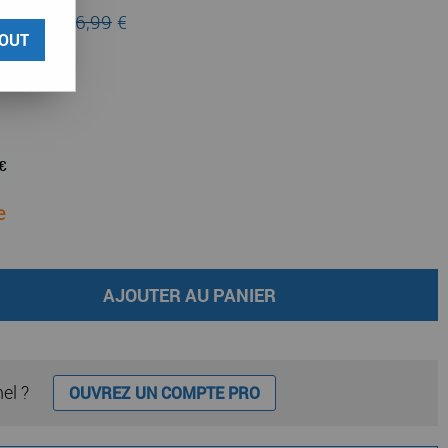
 lieu de
86,99
€
OUT
e
AJOUTER AU PANIER
nel ?
OUVREZ UN COMPTE PRO