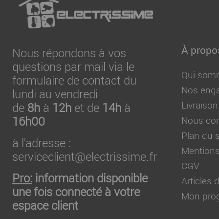
À propo
Nous répondons à vos
questions par mail via le
Qui som
formulaire de contact du
Nos eng
lundi au vendredi
Livraison
de
8h
à
12h
et de
14h
à
16h00
Nous con
Plan du s
à l'adresse :
Mentions
serviceclient@electrissime.fr
CGV
Pro:
information disponible
Articles
une fois connecté à votre
Mon prog
espace client