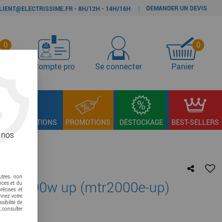
DEMANDER UN DEVIS
|
LIENT@ELECTRISSIME.FR - 8H/12H - 14H/16H
0
0
s
Compte pro
Se connecter
Panier
LAGE & FIXATIONS
PROMOTIONS
DÉSTOCKAGE
BEST-SELLERS
 nos
utres, non
tré 2000w up (mtr2000e-up)
nces et du
récises et
onnez votre
sibilité de
re avis !
, consulter